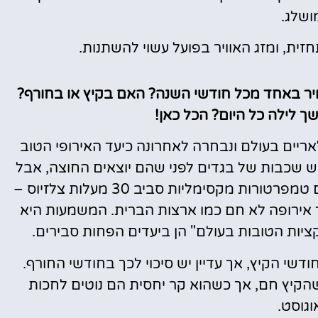
ושלג.
זית, ומזג האוויר בפועל עשוי להשתנות.
וויר באחד מכל חודשי השנה? האם בקיץ או בחורף?
שך לילה כל היום? הכל כאן!
אריים בעולם ונבחרה לאחרונה כיעד האירופי הטוב
לוש שכבות של בגדים לפני שהם יוצאים החוצה, אבל
זה נשמע נכון: אסטוניה נמצאת בעונה נעימה, עם טמפרטורות מקסימליות סביב 30 מעלות צלזיוס –
ירופה לא חם כמו ארצות הברית. המשמעות היא
קציות הטובות בעולם" הן ביעדים הפחות סבירים.
שי הקיץ, אך עדיין יש סיכוי לכך בחודשי החורף.
כשהקיץ חם, אך כשהוא קר יחסית הם נוטים לחכות
וגוסט.