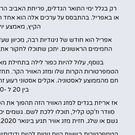
רק בגלל ימי התואר הגדלים, פריחת האביב הרא
או באפריל. בהתבסס על ערכים אלה הוא אחד ה
הקיץ, מאמצע יול
אפריל הוא חודש של ניגודיות רבה, מכיוון שעדי
החמימים הראשונים. יתכן שתוכלו לחקור את ה
בנוסף, עלול להיות כפור לילה בתחילת מאי
חם מהממוצע לאסטוניה. אקלים אסטוני רעוע זה
בין 20 ל -30 מעלות צלזיוס.
אז אריזת בגדים למזג האוויר הזה תהפוך את הט
סוודר וז'קט קליל, תוכלו ללכת לשם. גשמים 
גשם או שלג. חזית מזג אוויר תגיע בינואר 2020, מה שמוביל לשלגים תכופים יותר ולגשם סביר יותר.