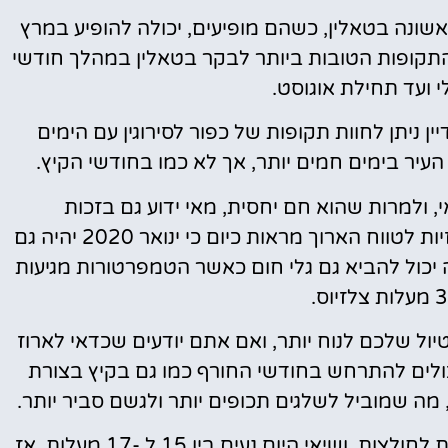
שונה בטאלין, כשהם מופיעים, יכולה להופיע במרץ
תקופות הטובות ביותר לבקר בטאלין במהלך חודשי
י ועד תחילת אוגוסט.
ין ניתן לחוות תקופות של כפור לסירוגין עם הימים
עיר בימים חמים יותר, אך לא כמו בחודשי הקיץ.
, ולמרות שהוא חם יחסית, מאי ידוע גם בזכות
הטמפרטורות הקרות שלו ומזג האוויר הקר. תחזיות לטווח הארוך מראות כיום כי ינואר 2020 יהיה גם
 יכול להביא גם גלי חום כאשר הטמפרטורות מגיעות
יול שלכם לנוח יותר, ואם אתם יודעים שכדאי לארוז
יכולים להתרחש בחודשי החורף כמו גם בקיץ בצורת
הטמפרטורות בשעות היום נוטות להיות ידידותיות לחולצות, ושיאי היום נעים בין 15 ל -17 מעלות, אז