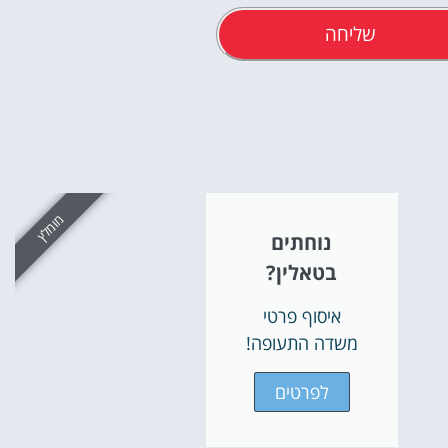
שליחה
אטרקציו
וסיורים
מומלץ
נוחתים
הפעילויות השוות בי
בטאלין?
לחצו פה!
איסוף פרטי
משדה התעופה!
לפרטים