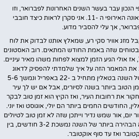
י הנכון עבר בעשר השנים האחרונות לפברואר, וזו
חדשות טובות לכל מי שמשתתף במרתון הסאונה האירופי ה -11. אני סקרן לראות כיצד חובבי
בל מזג אוויר סקי רע, שמאלץ אותנו לבדוק את לוח
ת בטוחים שזה באמת החודש המתאים. רוב האסטונים
 אז אולי הגיע הזמן למצוא לפחות משהו מאיר עיניים.
 את המאמר הזה על איך שלמדתי להפסיק לדאוג
ולאהוב את החורף האסטוני. החלק הכי ברור של השנה בטאלין מתחיל ב -22 באפריל ונמשך 5-6
אולי לא הזמן הטוב ביותר בשנה לסיורים, אבל אם יש לך עיר
חקור את רחובות העיר, ואז הקיץ הוא זמן טוב לבקר
 החודשים החמים ביותר הם יולי, אוגוסט ואז יוני.
יום, אור שמש נדיר וייתכן שזה לא זמן טוב לטיולים
רגליים, סקי או פעילויות חוצות אחרות. התקופה הבהירה ביותר של השנה נמשכת 3-2 חודשים, בין