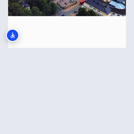
טאלין והלסינקי – סיור ומעבר במסוק בין
הערים
קרא עוד >>