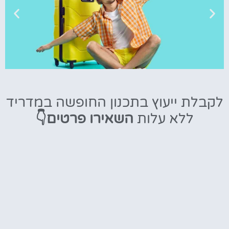
טיסות
לקבלת ייעוץ בתכנון החופשה במדריד
מציאת
ללא עלות
השאירו פרטים👇
טיסה זולה?
לחצו
פה!