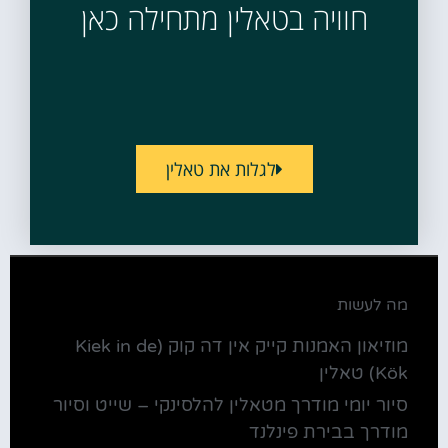
חוויה בטאלין מתחילה כאן
לגלות את טאלין
מה לעשות
מוזיאון האמנות קייק אין דה קוק (Kiek in de
Kök) טאלין
סיור יומי מודרך מטאלין להלסינקי – שייט וסיור
מודרך בבירת פינלנד