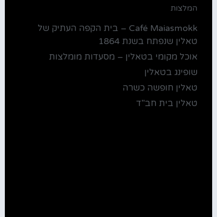
המלצות
Café Maiasmokk – בית הקפה העתיק של
טאלין שנפתח בשנת 1864
אוכל מקומי בטאלין – מסעדות מומלצות
שופינג בטאלין
טאלין חופשה כשרה
טאלין בית חב"ד