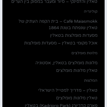
טאלין והלסינקי – סיור ומעבר במסוק בין הערים
קולינריה
Café Maiasmokk – בית הקפה העתיק של
טאלין שנפתח בשנת 1864
מסעדות מומלצות בטאלין
אוכל מקומי בטאלין – מסעדות מומלצות
מלונות מומלצים
מלונות מומלצים בטאלין, אסטוניה
טאלין מלונות מומלצים
המלצות
טאלין – מדריך למטייל הישראלי
טאלין מלונות מומלצים
פארק קדריורג (Kadriorg Park) בטאלין