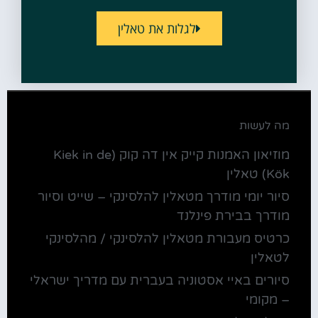
לגלות את טאלין
מה לעשות
מוזיאון האמנות קייק אין דה קוק (Kiek in de
Kök) טאלין
סיור יומי מודרך מטאלין להלסינקי – שייט וסיור
מודרך בבירת פינלנד
כרטיס מעבורת מטאלין להלסינקי / מהלסינקי
לטאלין
סיורים באיי אסטוניה בעברית עם מדריך ישראלי
– מקומי