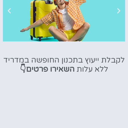
טיסות
לקבלת ייעוץ בתכנון החופשה במדריד
מציאת
ללא עלות
השאירו פרטים👇
טיסה זולה?
לחצו
פה!