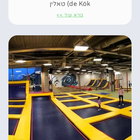
de Kök) טאלין
קרא עוד >>